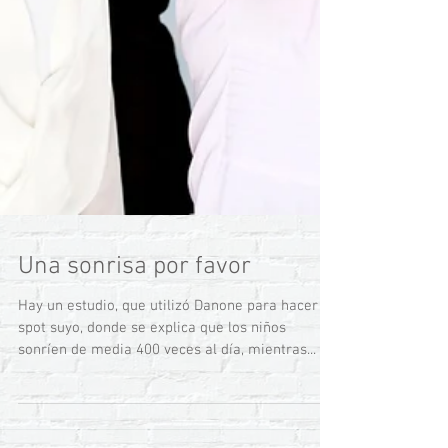
Una sonrisa por favor
Hay un estudio, que utilizó Danone para hacer un
spot suyo, donde se explica que los niños
sonríen de media 400 veces al día, mientras...