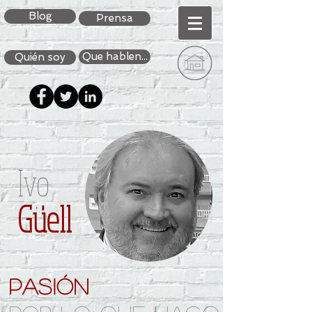
Blog
Prensa
Que hablen...
Quién soy
Ivo
Güell
pasión