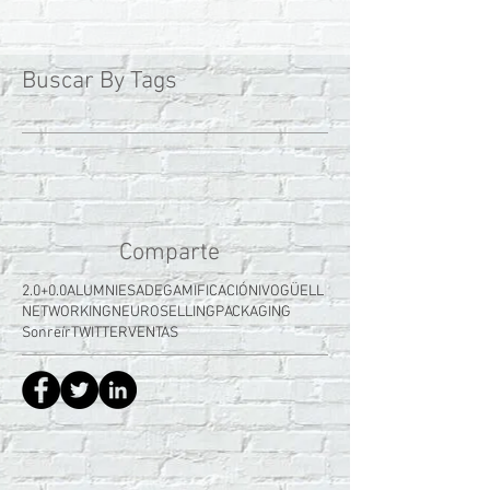
Buscar By Tags
Comparte
2.0+0.0
ALUMNI
ESADE
GAMIFICACIÓN
IVOGÜELL
NETWORKING
NEUROSELLING
PACKAGING
Sonreír
TWITTER
VENTAS