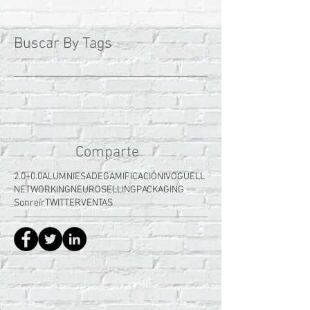
Buscar By Tags
Comparte
2.0+0.0
ALUMNI
ESADE
GAMIFICACIÓN
IVOGÜELL
NETWORKING
NEUROSELLING
PACKAGING
Sonreír
TWITTER
VENTAS