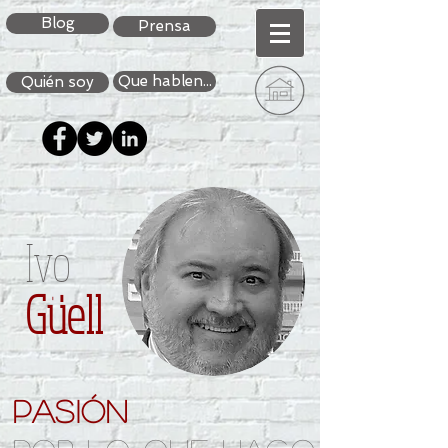
Blog
Prensa
Que hablen...
Quién soy
Ivo
Güell
pasión