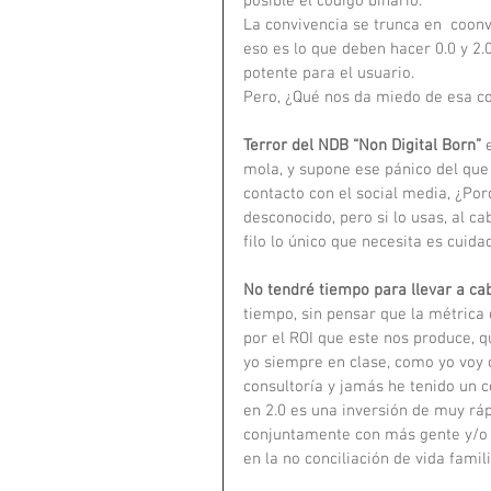
posible el código binario. 
La convivencia se trunca en  coonv
eso es lo que deben hacer 0.0 y 2.
potente para el usuario. 
Pero, ¿Qué nos da miedo de esa co
Terror del NDB “Non Digital Born”
 
mola, y supone ese pánico del que 
contacto con el social media, ¿Po
desconocido, pero si lo usas, al c
filo lo único que necesita es cuida
No tendré tiempo para llevar a ca
tiempo, sin pensar que la métrica
por el ROI que este nos produce, q
yo siempre en clase, como yo voy 
consultoría y jamás he tenido un 
en 2.0 es una inversión de muy rá
conjuntamente con más gente y/o 
en la no conciliación de vida famili