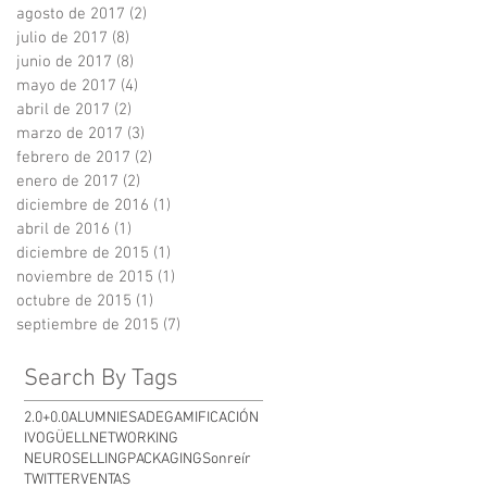
agosto de 2017
(2)
2 entradas
julio de 2017
(8)
8 entradas
junio de 2017
(8)
8 entradas
mayo de 2017
(4)
4 entradas
abril de 2017
(2)
2 entradas
marzo de 2017
(3)
3 entradas
febrero de 2017
(2)
2 entradas
enero de 2017
(2)
2 entradas
diciembre de 2016
(1)
1 entrada
abril de 2016
(1)
1 entrada
diciembre de 2015
(1)
1 entrada
noviembre de 2015
(1)
1 entrada
octubre de 2015
(1)
1 entrada
septiembre de 2015
(7)
7 entradas
Search By Tags
2.0+0.0
ALUMNI
ESADE
GAMIFICACIÓN
IVOGÜELL
NETWORKING
NEUROSELLING
PACKAGING
Sonreír
TWITTER
VENTAS