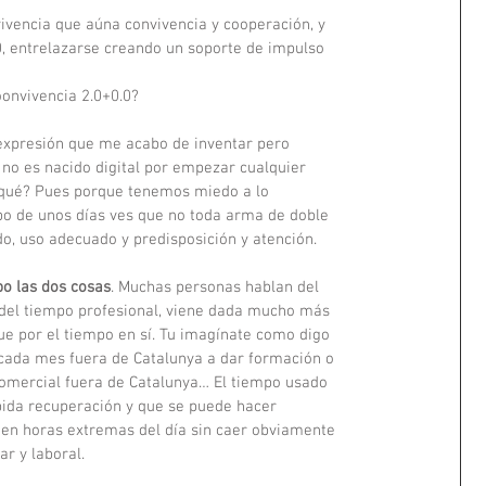
ivencia que aúna convivencia y cooperación, y  
0, entrelazarse creando un soporte de impulso  
onvivencia 2.0+0.0? 
expresión que me acabo de inventar pero  
no es nacido digital por empezar cualquier  
rqué? Pues porque tenemos miedo a lo  
abo de unos días ves que no toda arma de doble  
do, uso adecuado y predisposición y atención. 
bo las dos cosas
. Muchas personas hablan del  
 del tiempo profesional, viene dada mucho más  
ue por el tiempo en sí. Tu imagínate como digo  
cada mes fuera de Catalunya a dar formación o  
comercial fuera de Catalunya… El tiempo usado  
pida recuperación y que se puede hacer  
en horas extremas del día sin caer obviamente  
ar y laboral. 