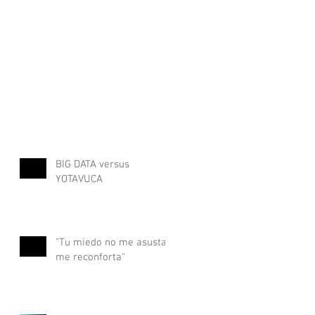
BIG DATA versus
YOTAVUCA
"Tu miedo no me asusta,
me reconforta"