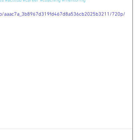
es
#actitud
#career
#coaching
#mentoring
video/aaac7a_3b8967d319fd467d8a536cb2025b3211/720p/