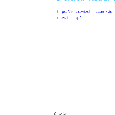
#formacion
#competencias
#valor
https://video.wixstatic.com/
mp4/file.mp4