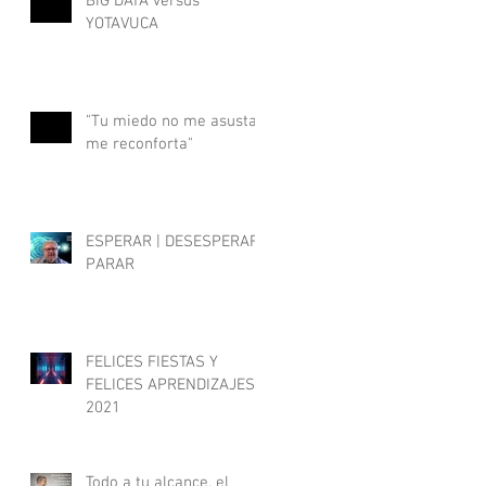
BIG DATA versus
YOTAVUCA
"Tu miedo no me asusta,
me reconforta"
ESPERAR | DESESPERAR |
PARAR
FELICES FIESTAS Y
FELICES APRENDIZAJES
2021
Todo a tu alcance, el