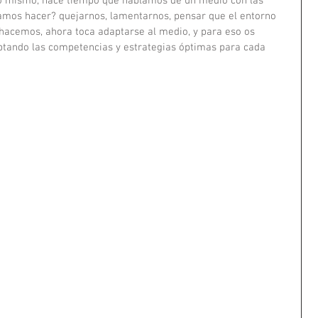
lo mismo, hace tiempo que hablamos de un medio con las 
amos hacer? quejarnos, lamentarnos, pensar que el entorno 
 hacemos, ahora toca adaptarse al medio, y para eso os 
ptando las competencias y estrategias óptimas para cada 