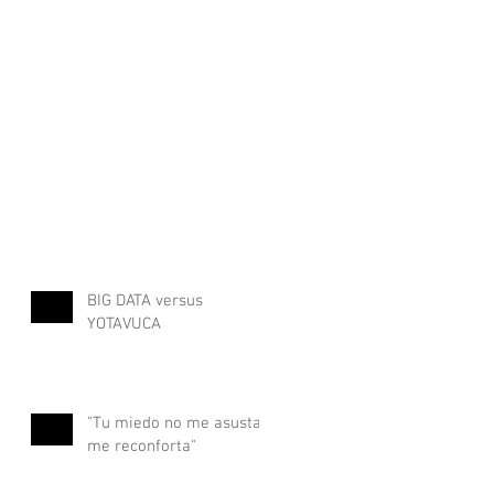
BIG DATA versus
YOTAVUCA
"Tu miedo no me asusta,
me reconforta"