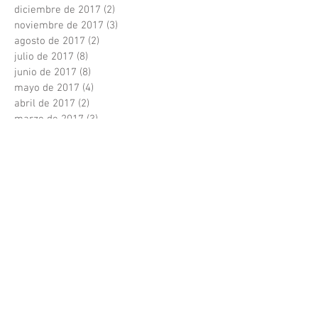
diciembre de 2017
(2)
2 entradas
noviembre de 2017
(3)
3 entradas
agosto de 2017
(2)
2 entradas
julio de 2017
(8)
8 entradas
junio de 2017
(8)
8 entradas
mayo de 2017
(4)
4 entradas
abril de 2017
(2)
2 entradas
marzo de 2017
(3)
3 entradas
febrero de 2017
(2)
2 entradas
enero de 2017
(2)
2 entradas
diciembre de 2016
(1)
1 entrada
abril de 2016
(1)
1 entrada
diciembre de 2015
(1)
1 entrada
noviembre de 2015
(1)
1 entrada
octubre de 2015
(1)
1 entrada
septiembre de 2015
(7)
7 entradas
Search By Tags
2.0+0.0
ALUMNI
ESADE
GAMIFICACIÓN
IVOGÜELL