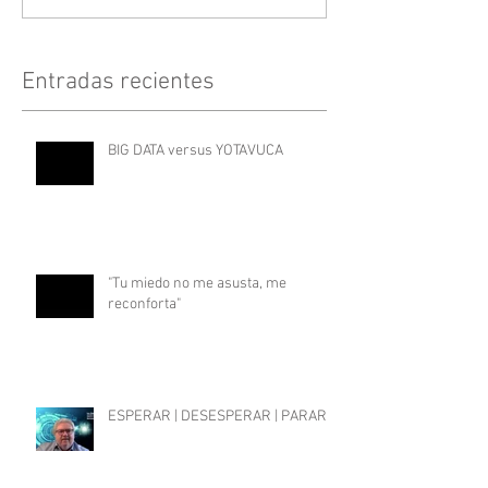
Entradas recientes
BIG DATA versus YOTAVUCA
"Tu miedo no me asusta, me
reconforta"
ESPERAR | DESESPERAR | PARAR